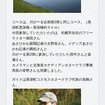
コースは、川がーる企画第2弾と同じコース。（美
深町恵深橋～美深橋約５ｋｍ）
今回参加していただいたのは、札幌市在住のフリー
ライター柴田さん
あさひかわ新聞記者の太野垣さん、メディアあさひ
かわ記者の興梠さんと
川がーる第2弾に参加していただいた田中さんと坂
瀬さん。
カメラマンと北海道カナディアンカヌークラブ事務
局長の草野さんも同乗しました。
ガイドは美深町コスモスカヌークラブ代表の高橋さ
ん。