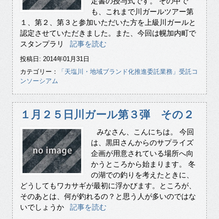
定書の授与式です。 その中で
も、これまで川ガールツアー第
１、第２、第３と参加いただいた方を上級川ガールと
認定させていただきました。また、今回は幌加内町で
スタンプラリ
記事を読む
投稿日: 2014年01月31日
カテゴリー：
「天塩川・地域ブランド化推進委託業務」受託コ
ンソーシアム
１月２５日川ガール第３弾 その２
みなさん、こんにちは。 今回
は、黒田さんからのサプライズ
企画が用意されている場所へ向
かうところから始まります。 冬
の湖での釣りを考えたときに、
どうしてもワカサギが最初に浮かびます。ところが、
そのあとは、何が釣れるの？と思う人が多いのではな
いでしょうか
記事を読む