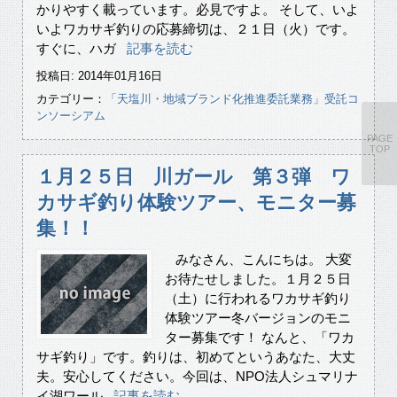
かりやすく載っています。必見ですよ。 そして、いよ
いよワカサギ釣りの応募締切は、２１日（火）です。
すぐに、ハガ
記事を読む
投稿日: 2014年01月16日
カテゴリー：
「天塩川・地域ブランド化推進委託業務」受託コ
ンソーシアム
PAGE
TOP
１月２５日 川ガール 第３弾 ワ
カサギ釣り体験ツアー、モニター募
集！！
みなさん、こんにちは。 大変
お待たせしました。１月２５日
（土）に行われるワカサギ釣り
体験ツアー冬バージョンのモニ
ター募集です！ なんと、「ワカ
サギ釣り」です。釣りは、初めてというあなた、大丈
夫。安心してください。今回は、NPO法人シュマリナ
イ湖ワール
記事を読む