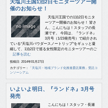
天塩川王国1泊2日モニターツアー開
催のお知らせ！
天塩川王国での1泊2日モニタ
ーツアー開催のお知らせ！ 皆さ
ん、こんにちは！スタッフの長
瀬です。 今回は、『ランドネ』
3月号（1/23発売号）で紹介され
ている“天塩川パウダースノートリップ“をギュッと凝
縮して、1泊2日で巡る女性限定のモニターツアーのご
記事を読む
投稿日: 2014年01月27日
カテゴリー：
「天塩川・地域ブランド化推進委託業務」受託コ
ンソーシアム
いよいよ明日、『ランドネ』3月号
発売
こんにちは！スタッフ・長瀬