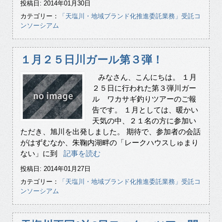
投稿日: 2014年01月30日
カテゴリー：
「天塩川・地域ブランド化推進委託業務」受託コ
ンソーシアム
１月２５日川ガール第３弾！
みなさん、こんにちは。 １月
２５日に行われた第３弾川ガー
ル ワカサギ釣りツアーのご報
告です。 １月としては、暖かい
天気の中、２１名の方に参加い
ただき、旭川を出発しました。 期待で、参加者の会話
がはずむなか、朱鞠内湖畔の「レークハウスしゅまり
ない」に到
記事を読む
投稿日: 2014年01月27日
カテゴリー：
「天塩川・地域ブランド化推進委託業務」受託コ
ンソーシアム