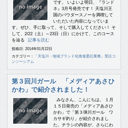
です。 いよいよ明日、『ランド
ネ』3月号発売です！ 天塩川王
国のパウダースノーを満喫して
いただいた内容になっていま
す。ぜひ、手に取って、そして購入してください！ そ
して、2/22（土）～23日（日）にかけて、このコース
を辿る
記事を読む
投稿日: 2014年01月22日
カテゴリー：
「天塩川・地域ブランド化推進委託業務」受託コ
ンソーシアム
第３回川ガール 「メディアあさひ
かわ」で紹介されました！
みなさん、こんにちは。 １月
１５日発売の「メディアあさひ
かわ」で「第３弾川ガール ワ
カサギ釣り」が紹介されまし
た。チラシの内容が、さらにわ