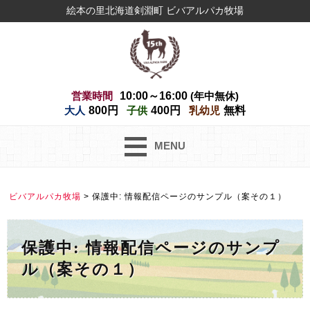
絵本の里北海道剣淵町 ビバアルパカ牧場
営業時間
10:00～16:00
(年中無休)
大人
800円
子供
400円
乳幼児
無料
MENU
ビバアルパカ牧場
>
保護中: 情報配信ページのサンプル（案その１）
保護中: 情報配信ページのサンプ
ル（案その１）