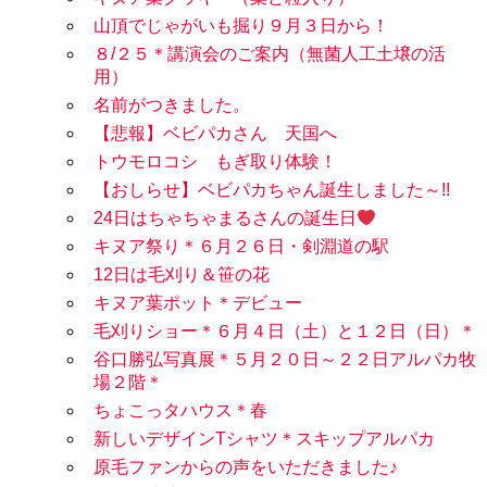
山頂でじゃがいも掘り９月３日から！
８/２５＊講演会のご案内（無菌人工土壌の活
用）
名前がつきました。
【悲報】ベビパカさん 天国へ
トウモロコシ もぎ取り体験！
【おしらせ】ベビパカちゃん誕生しました～!!
24日はちゃちゃまるさんの誕生日
キヌア祭り＊６月２６日・剣淵道の駅
12日は毛刈り＆笹の花
キヌア葉ポット＊デビュー
毛刈りショー＊６月４日（土）と１２日（日）＊
谷口勝弘写真展＊５月２０日～２２日アルパカ牧
場２階＊
ちょこっタハウス＊春
新しいデザインTシャツ＊スキップアルパカ
原毛ファンからの声をいただきました♪