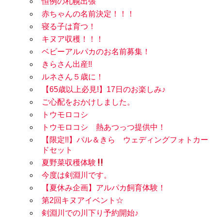
恒例の札幌出張
赤ちゃんの名前決定！！！
寝る子は育つ！
キヌア収穫！！！
ベビーアルパカのお名前募集！
きらさん出産!!
ルネさん５歳に！
【65歳以上必見!】17日のお楽しみ♪
ご心配をおかけしました。
トウモロコシ
トウモロコシ 熱あつっつ提供中！
【限定!!】パル＆きら ウェディングフォトカー
ドセット
夏野菜収穫体験
今度は剣淵川です。
【夏休み企画】アルパカ飼育体験！
第2回キヌアイベント☆
剣淵川での川下り予約開始♪