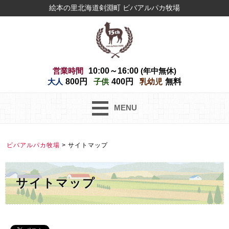
絵本の里北海道剣淵町 ビバアルパカ牧場
営業時間
10:00～16:00
(年中無休)
大人
800円
子供
400円
乳幼児
無料
MENU
ビバアルパカ牧場
>
サイトマップ
サイトマップ