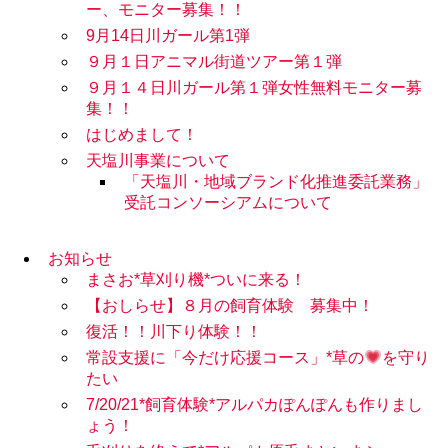
ー、モニター募集！！
9月14日川ガール第1弾
９月１日アニマル街道ツアー第１弾
９月１４日川ガール第１弾女性無料モニター募
集！！
はじめまして！
天塩川事業について
「天塩川・地域ブランド化推進委託業務」
受託コンソーシアムについて
お知らせ
まさお*草刈り機*ついに来る！
【おしらせ】８月の飼育体験 募集中！
復活！！川下り体験！！
常設支援に「今だけ応援コース」*草の
を守り
たい
7/20/21*飼育体験*アルパカぽんぽんも作りまし
ょう！