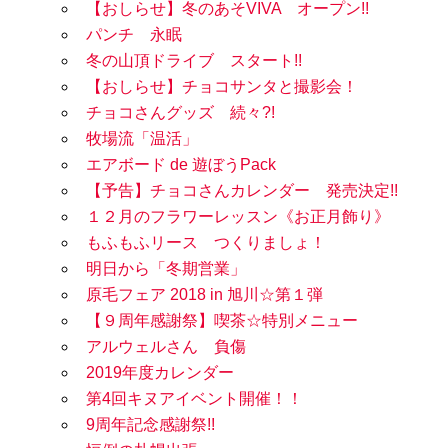
【おしらせ】冬のあそVIVA オープン!!
パンチ 永眠
冬の山頂ドライブ スタート!!
【おしらせ】チョコサンタと撮影会！
チョコさんグッズ 続々?!
牧場流「温活」
エアボード de 遊ぼうPack
【予告】チョコさんカレンダー 発売決定!!
１２月のフラワーレッスン《お正月飾り》
もふもふリース つくりましょ！
明日から「冬期営業」
原毛フェア 2018 in 旭川☆第１弾
【９周年感謝祭】喫茶☆特別メニュー
アルウェルさん 負傷
2019年度カレンダー
第4回キヌアイベント開催！！
9周年記念感謝祭!!