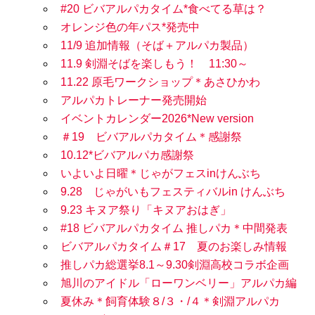
#20 ビバアルパカタイム*食べてる草は？
オレンジ色の年パス*発売中
11/9 追加情報（そば＋アルパカ製品）
11.9 剣淵そばを楽しもう！ 11:30～
11.22 原毛ワークショップ＊あさひかわ
アルパカトレーナー発売開始
イベントカレンダー2026*New version
＃19 ビバアルパカタイム＊感謝祭
10.12*ビバアルパカ感謝祭
いよいよ日曜＊じゃがフェスinけんぶち
9.28 じゃがいもフェスティバルin けんぶち
9.23 キヌア祭り「キヌアおはぎ」
#18 ビバアルパカタイム 推しパカ＊中間発表
ビバアルパカタイム＃17 夏のお楽しみ情報
推しパカ総選挙8.1～9.30剣淵高校コラボ企画
旭川のアイドル「ローワンベリー」アルパカ編
夏休み＊飼育体験８/３・/４＊剣淵アルパカ