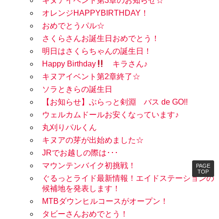
キヌアイベント第3章のお知らせ☆
オレンジHAPPYBIRTHDAY！
おめでとうパル☆
さくらさんお誕生日おめでとう！
明日はさくらちゃんの誕生日！
Happy Birthday
キラさん♪
キヌアイベント第2章終了☆
ソラときらの誕生日
【お知らせ】ぶらっと剣淵 バス de GO!!
ウェルカムドールお安くなっています♪
丸刈りパルくん
キヌアの芽が出始めました☆
JRでお越しの際は･･･
マウンテンバイク初挑戦！
PAGE
TOP
ぐるっとライド最新情報！エイドステーションの
候補地を発表します！
MTBダウンヒルコースがオープン！
タビーさんおめでとう！