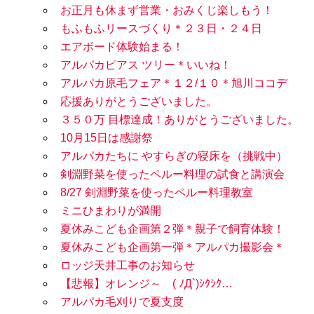
お正月も休まず営業・おみくじ楽しもう！
もふもふリースづくり＊２３日・２４日
エアボード体験始まる！
アルパカピアス ツリー＊いいね！
アルパカ原毛フェア＊１２/１０＊旭川ココデ
応援ありがとうございました。
３５０万 目標達成！ありがとうございました。
10月15日は感謝祭
アルパカたちに やすらぎの寝床を（挑戦中）
剣淵野菜を使ったペルー料理の試食と講演会
8/27 剣淵野菜を使ったペルー料理教室
ミニひまわりが満開
夏休みこども企画第２弾＊親子で飼育体験！
夏休みこども企画第一弾＊アルパカ撮影会＊
ロッジ天井工事のお知らせ
【悲報】オレンジ～ ( ﾉД`)ｼｸｼｸ…
アルパカ毛刈りで夏支度