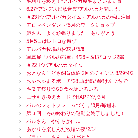
毛刈りを終えて*アルパカ原毛まといまショー
6/27*アンデス民族音楽*アルパカと聞こう。
＃23ビバアルパカタイム・アルパカの毛に注目
アロマペンダント*5月のワークショップ
姫さん よく頑張りました ありがとう
5月5日はレトロな遊び
アルパカ牧場のお花見*5/8
写真展「パルの部屋」4/26～5/17*ロッジ2階
＃22 ビバアルパカタイム
おとな＆こども飼育体験 2回のチャンス 3/29*4/2
ちゃちゃまるポーチ*28日は道の駅けんぶちで
キヌア祭り*3/20 食べ物いろいろ
エサ引き換えカードでHAPPYな3月
パルのフォトフレームづくり*3月/毎週末
第３回 冬の終わりの運動会終了しました！
パルさん やすらかに…
あかりを楽しんだ牧場の夜*2/14
ブラウニーさん ありがとう