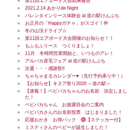
第11回エアボード大会結果報告
2021.2.14 あかりde Night
バレンタインリース体験会 at 道の駅けんぶち
お正月の「Happyガチャ」がスゴイ！件
冬の山頂ドライブ☆
第11回エアボード大会開催のお知らせ！！
もふもふリース つくりましょ！
11月 冬時間営業開始と、いつものアレ！
アルパカ原毛フェア at 道の駅けんぶち
次週・・・感謝祭!!
ちゃちゃまるカレンダー♥（先行予約承り中！）
【お知らせ】キヌア祭り2020 ～道の駅～
【速報！】ベビパカちゃんのお名前 決定しまし
た！
ベビパカちゃん お披露目会のご案内
ベビパカさんのお名前投票 はじまりました！
応援おかき お得パック
【ステッカー付】
ミスティさんのベビーが誕生しました！