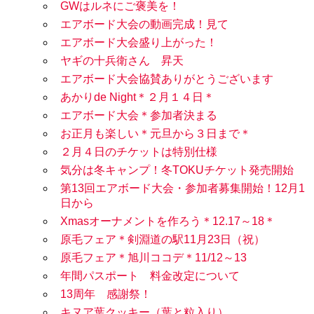
GWはルネにご褒美を！
エアボード大会の動画完成！見て
エアボード大会盛り上がった！
ヤギの十兵衛さん 昇天
エアボード大会協賛ありがとうございます
あかりde Night＊２月１４日＊
エアボード大会＊参加者決まる
お正月も楽しい＊元旦から３日まで＊
２月４日のチケットは特別仕様
気分は冬キャンプ！冬TOKUチケット発売開始
第13回エアボード大会・参加者募集開始！12月1
日から
Xmasオーナメントを作ろう＊12.17～18＊
原毛フェア＊剣淵道の駅11月23日（祝）
原毛フェア＊旭川ココデ＊11/12～13
年間パスポート 料金改定について
13周年 感謝祭！
キヌア葉クッキー（葉と粒入り）