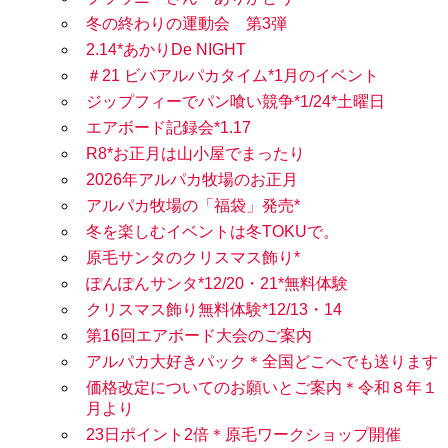
冬の終わりの運動会 第3弾
2.14*あかりDe NIGHT
＃21 ビバアルパカタイム*1月のイベント
ジップフィーでパン喰い競争*1/24*土曜日
エアボード記録会*1.17
R8*お正月は山小屋でまったり
2026年アルパカ牧場のお正月
アルパカ牧場の「福袋」発売*
冬を楽しむイベントは冬TOKUで。
原毛サンタのクリスマス飾り*
ぽんぽんサンタ*12/20・21*無料体験
クリスマス飾り無料体験*12/13・14
第16回エアボード大会のご案内
アルパカ大好きパック＊全国どこへでも送ります
価格改定についてのお願いとご案内＊令和８年１
月より
23日ポイント2倍＊原毛ワークショップ開催