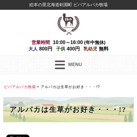
絵本の里北海道剣淵町 ビバアルパカ牧場
営業時間
10:00～16:00
(年中無休)
大人
800円
子供
400円
乳幼児
無料
MENU
ビバアルパカ牧場
>
アルパカは生草がお好き・・・!?
アルパカは生草がお好き・・・!?