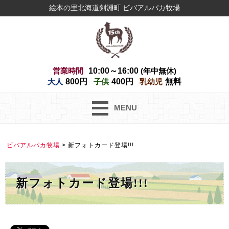
絵本の里北海道剣淵町 ビバアルパカ牧場
営業時間
10:00～16:00
(年中無休)
大人
800円
子供
400円
乳幼児
無料
MENU
ビバアルパカ牧場
>
新フォトカード登場!!!
新フォトカード登場!!!