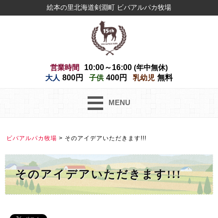
絵本の里北海道剣淵町 ビバアルパカ牧場
営業時間
10:00～16:00
(年中無休)
大人
800円
子供
400円
乳幼児
無料
MENU
ビバアルパカ牧場
>
そのアイデアいただきます!!!
そのアイデアいただきます!!!