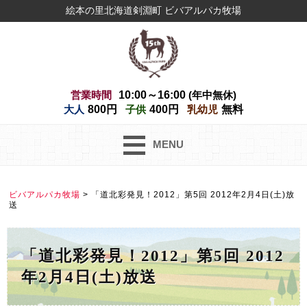
絵本の里北海道剣淵町 ビバアルパカ牧場
営業時間
10:00～16:00
(年中無休)
大人
800円
子供
400円
乳幼児
無料
MENU
ビバアルパカ牧場
>
「道北彩発見！2012」第5回 2012年2月4日(土)放
送
「道北彩発見！2012」第5回 2012
年2月4日(土)放送