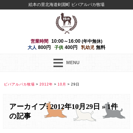
絵本の里北海道剣淵町 ビバアルパカ牧場
営業時間
10:00～16:00
(年中無休)
大人
800円
子供
400円
乳幼児
無料
MENU
ビバアルパカ牧場
>
2012年
>
10月
>
29日
アーカイブ: 2012年10月29日 » 1件
の記事