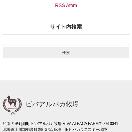
RSS Atom
サイト内検索
検
索:
ビバアルパカ牧場
絵本の里剣淵町 ビバアルパカ牧場 VIVA ALPACA FARM
〒098-0341
北海道上川郡剣淵町東町3733番地 旧ビバカラススキー場跡