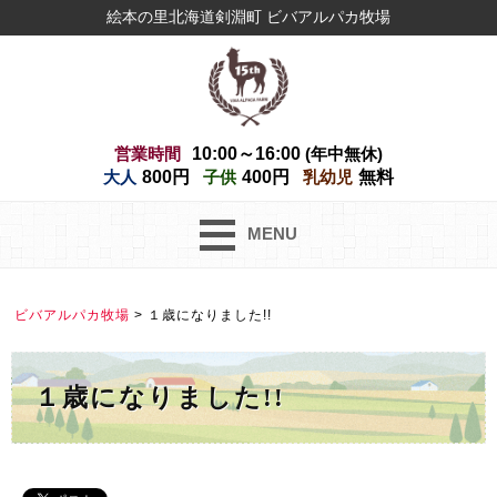
絵本の里北海道剣淵町 ビバアルパカ牧場
営業時間
10:00～16:00
(年中無休)
大人
800円
子供
400円
乳幼児
無料
MENU
ビバアルパカ牧場
>
１歳になりました!!
１歳になりました!!