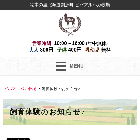
絵本の里北海道剣淵町 ビバアルパカ牧場
営業時間
10:00～16:00
(年中無休)
大人
800円
子供
400円
乳幼児
無料
MENU
ビバアルパカ牧場
>
飼育体験のお知らせ♪
飼育体験のお知らせ♪