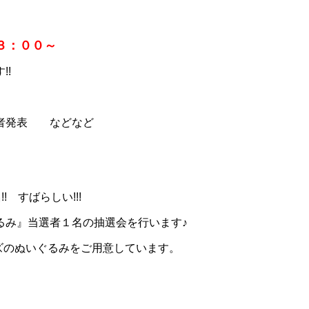
３：００～
!!
解者発表 などなど
名
!! すばらしい!!!
るみ』当選者１名の抽選会を行います♪
ズのぬいぐるみをご用意しています。
】