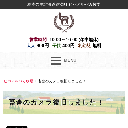
絵本の里北海道剣淵町 ビバアルパカ牧場
営業時間
10:00～16:00
(年中無休)
大人
800円
子供
400円
乳幼児
無料
MENU
ビバアルパカ牧場
>
畜舎のカメラ復旧しました！
畜舎のカメラ復旧しました！