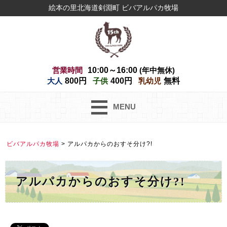
絵本の里北海道剣淵町 ビバアルパカ牧場
営業時間
10:00～16:00
(年中無休)
大人
800円
子供
400円
乳幼児
無料
MENU
ビバアルパカ牧場
>
アルパカからのおすそ分け?!
アルパカからのおすそ分け?!