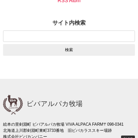
RSS Atom
サイト内検索
検
索:
ビバアルパカ牧場
絵本の里剣淵町 ビバアルパカ牧場 VIVA ALPACA FARM
〒098-0341
北海道上川郡剣淵町東町3733番地 旧ビバカラススキー場跡
株式会社ビバカンパニー