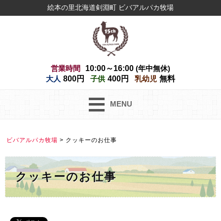
絵本の里北海道剣淵町 ビバアルパカ牧場
営業時間
10:00～16:00
(年中無休)
大人
800円
子供
400円
乳幼児
無料
MENU
ビバアルパカ牧場
>
クッキーのお仕事
クッキーのお仕事