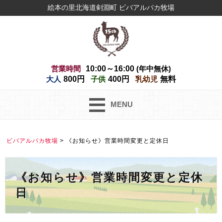
絵本の里北海道剣淵町 ビバアルパカ牧場
営業時間
10:00～16:00
(年中無休)
大人
800円
子供
400円
乳幼児
無料
MENU
ビバアルパカ牧場
>
《お知らせ》営業時間変更と定休日
《お知らせ》営業時間変更と定休
日