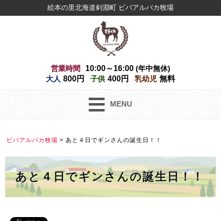
絵本の里北海道剣淵町 ビバアルパカ牧場
営業時間
10:00～16:00
(年中無休)
大人
800円
子供
400円
乳幼児
無料
MENU
ビバアルパカ牧場
>
あと４日でギンさんの誕生日！！
あと４日でギンさんの誕生日！！