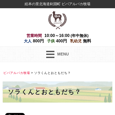
絵本の里北海道剣淵町 ビバアルパカ牧場
営業時間
10:00～16:00
(年中無休)
大人
800円
子供
400円
乳幼児
無料
MENU
ビバアルパカ牧場
>
ソラくんとおともだち？
ソラくんとおともだち？