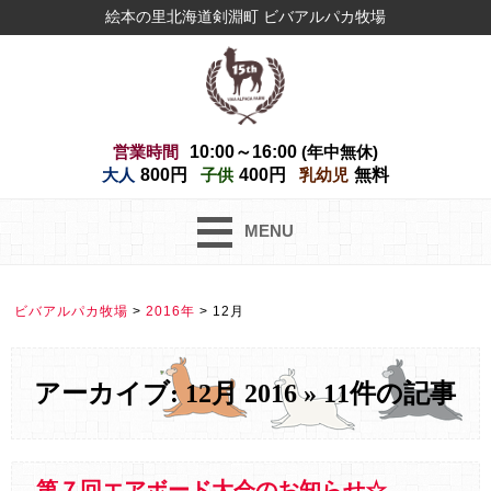
絵本の里北海道剣淵町 ビバアルパカ牧場
営業時間
10:00～16:00
(年中無休)
大人
800円
子供
400円
乳幼児
無料
MENU
ビバアルパカ牧場
>
2016年
>
12月
アーカイブ: 12月 2016 » 11件の記事
第７回エアボード大会のお知らせ☆