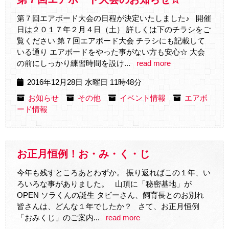
第７回エアボード大会の日程が決定いたしました♪ 開催
日は２０１７年２月４日（土） 詳しくは下のチラシをご
覧ください 第７回エアボード大会 チラシにも記載して
いる通り エアボードをやった事がない方も安心☆ 大会
の前にしっかり練習時間を設け...
read more
2016年12月28日 水曜日 11時48分
お知らせ
その他
イベント情報
エアボ
ード情報
お正月恒例！お・み・く・じ
今年も残すところあとわずか。 振り返ればこの１年、い
ろいろな事がありました。 山頂に「秘密基地」が
OPEN ソラくんの誕生 タビーさん、飼育長とのお別れ
皆さんは、どんな１年でしたか？ さて、お正月恒例
「おみくじ」のご案内...
read more