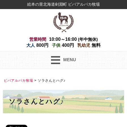
絵本の里北海道剣淵町 ビバアルパカ牧場
営業時間
10:00～16:00
(年中無休)
大人
800円
子供
400円
乳幼児
無料
MENU
ビバアルパカ牧場
>
ソラさんとハグ♪
ソラさんとハグ♪