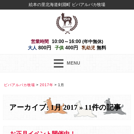
絵本の里北海道剣淵町 ビバアルパカ牧場
営業時間
10:00～16:00
(年中無休)
大人
800円
子供
400円
乳幼児
無料
MENU
ビバアルパカ牧場
>
2017年
>
1月
アーカイブ: 1月 2017 » 11件の記事
お正月イベント開催中！