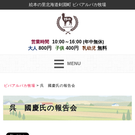
絵本の里北海道剣淵町 ビバアルパカ牧場
営業時間
10:00～16:00
(年中無休)
大人
800円
子供
400円
乳幼児
無料
MENU
ビバアルパカ牧場
>
呉 國慶氏の報告会
呉 國慶氏の報告会