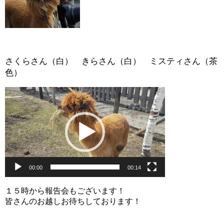
さくらさん（白） きらさん（白） ミスティさん（茶
色）
動
画
プ
レ
ー
ヤ
ー
00:00
00:14
１５時から報告会もございます！
皆さんのお越しお待ちしております！