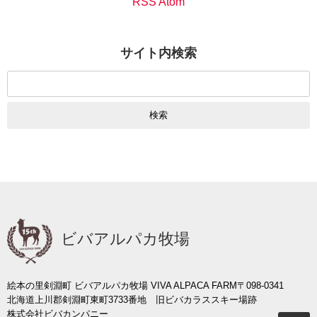
RSS Atom
サイト内検索
検
索:
ビバアルパカ牧場
絵本の里剣淵町 ビバアルパカ牧場 VIVA ALPACA FARM
〒098-0341
北海道上川郡剣淵町東町3733番地 旧ビバカラススキー場跡
株式会社ビバカンパニー