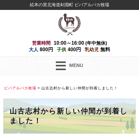
絵本の里北海道剣淵町 ビバアルパカ牧場
営業時間
10:00～16:00
(年中無休)
大人
800円
子供
400円
乳幼児
無料
MENU
ビバアルパカ牧場
>
山古志村から新しい仲間が到着しました！
山古志村から新しい仲間が到着し
ました！