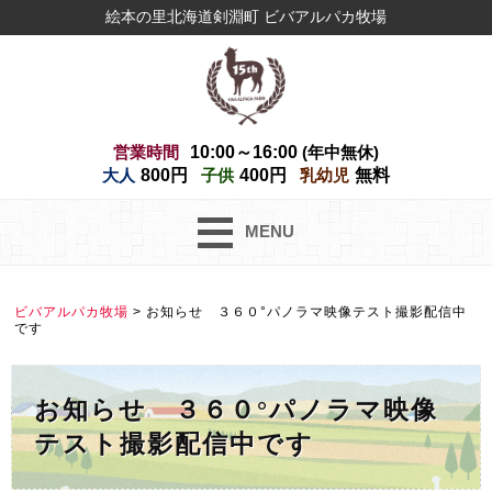
絵本の里北海道剣淵町 ビバアルパカ牧場
営業時間
10:00～16:00
(年中無休)
大人
800円
子供
400円
乳幼児
無料
MENU
ビバアルパカ牧場
>
お知らせ ３６０°パノラマ映像テスト撮影配信中
です
お知らせ ３６０°パノラマ映像
テスト撮影配信中です