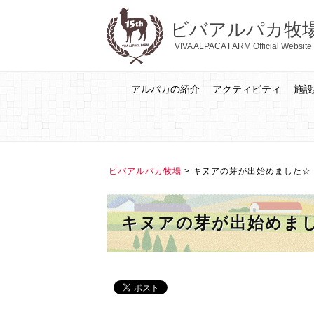
ビバアルパカ牧
VIVA ALPACA FARM Official Website
アルパカの紹介
アクティビティ
施設
ビバアルパカ牧場
>
キヌアの芽が出始めました☆
キヌアの芽が出始めま