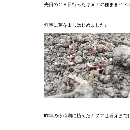
先日の２８日行ったキヌアの種まきイベ
無事に芽を出しはじめました♪
昨年の今時期に植えたキヌアは発芽まで