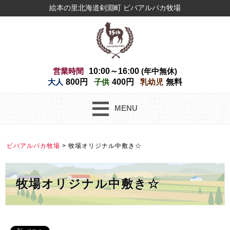
絵本の里北海道剣淵町 ビバアルパカ牧場
営業時間
10:00～16:00
(年中無休)
大人
800円
子供
400円
乳幼児
無料
MENU
ビバアルパカ牧場
>
牧場オリジナル中敷き☆
牧場オリジナル中敷き☆