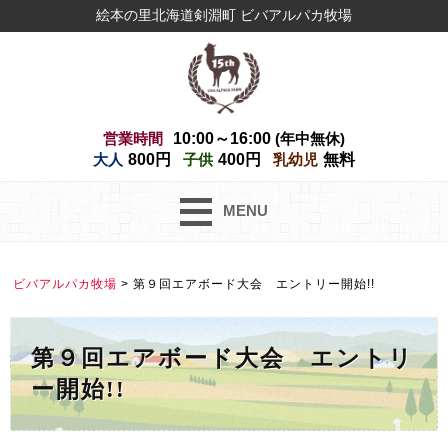
絵本の里北海道剣淵町 ビバアルパカ牧場
営業時間
10:00～16:00
(年中無休)
大人
800円
子供
400円
乳幼児
無料
MENU
ビバアルパカ牧場
>
第９回エアボード大会 エントリー開始!!
第９回エアボード大会 エントリ
ー開始!!