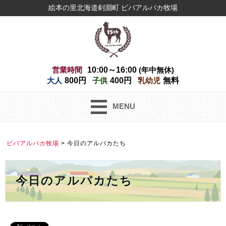
絵本の里北海道剣淵町 ビバアルパカ牧場
営業時間
10:00～16:00
(年中無休)
大人
800円
子供
400円
乳幼児
無料
MENU
ビバアルパカ牧場
>
今日のアルパカたち
今日のアルパカたち