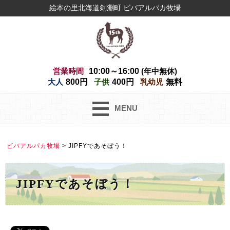
絵本の里北海道剣淵町 ビバアルパカ牧場
営業時間
10:00～16:00
(年中無休)
大人
800円
子供
400円
乳幼児
無料
MENU
ビバアルパカ牧場
>
JIPFYであそぼう！
JIPFYであそぼう！