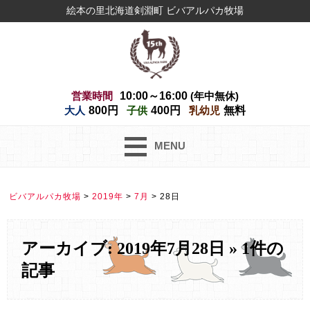
絵本の里北海道剣淵町 ビバアルパカ牧場
営業時間
10:00～16:00
(年中無休)
大人
800円
子供
400円
乳幼児
無料
MENU
ビバアルパカ牧場
>
2019年
>
7月
>
28日
アーカイブ: 2019年7月28日 » 1件の
記事