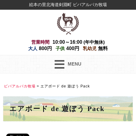
絵本の里北海道剣淵町 ビバアルパカ牧場
営業時間
10:00～16:00
(年中無休)
大人
800円
子供
400円
乳幼児
無料
MENU
ビバアルパカ牧場
>
エアボード de 遊ぼう Pack
エアボード de 遊ぼう Pack