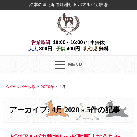
絵本の里北海道剣淵町 ビバアルパカ牧場
営業時間
10:00～16:00
(年中無休)
大人
800円
子供
400円
乳幼児
無料
MENU
ビバアルパカ牧場
>
2020年
>
4月
アーカイブ: 4月 2020 » 5件の記事
ビバアルパカ牧場レシピ動画「おうちdeキヌア」