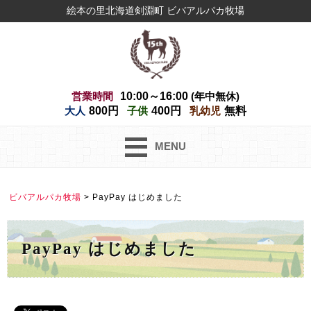
絵本の里北海道剣淵町 ビバアルパカ牧場
営業時間
10:00～16:00
(年中無休)
大人
800円
子供
400円
乳幼児
無料
MENU
ビバアルパカ牧場
>
PayPay はじめました
PayPay はじめました