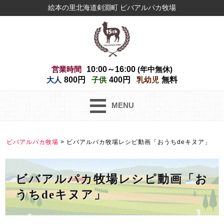
絵本の里北海道剣淵町 ビバアルパカ牧場
営業時間
10:00～16:00
(年中無休)
大人
800円
子供
400円
乳幼児
無料
MENU
ビバアルパカ牧場
>
ビバアルパカ牧場レシピ動画「おうちdeキヌア」
ビバアルパカ牧場レシピ動画「お
うちdeキヌア」