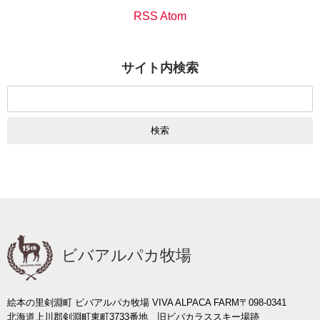
RSS Atom
サイト内検索
検
索:
ビバアルパカ牧場
絵本の里剣淵町 ビバアルパカ牧場 VIVA ALPACA FARM
〒098-0341
北海道上川郡剣淵町東町3733番地 旧ビバカラススキー場跡