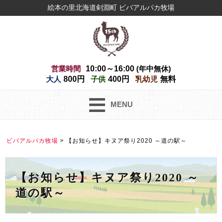
絵本の里北海道剣淵町 ビバアルパカ牧場
営業時間
10:00～16:00
(年中無休)
大人
800円
子供
400円
乳幼児
無料
MENU
ビバアルパカ牧場
>
【お知らせ】キヌア祭り2020 ～道の駅～
【お知らせ】キヌア祭り2020 ～
道の駅～