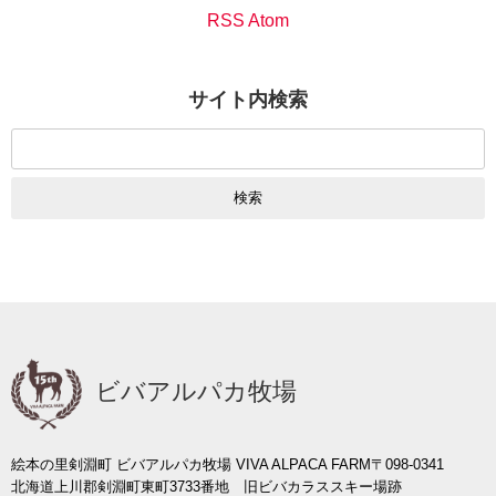
RSS Atom
サイト内検索
検
索:
ビバアルパカ牧場
絵本の里剣淵町 ビバアルパカ牧場 VIVA ALPACA FARM
〒098-0341
北海道上川郡剣淵町東町3733番地 旧ビバカラススキー場跡