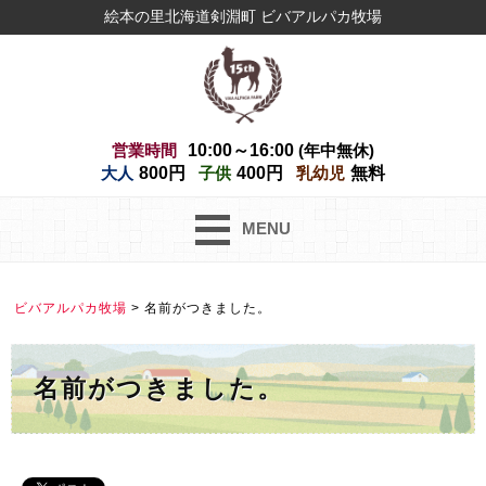
絵本の里北海道剣淵町 ビバアルパカ牧場
営業時間
10:00～16:00
(年中無休)
大人
800円
子供
400円
乳幼児
無料
MENU
ビバアルパカ牧場
>
名前がつきました。
名前がつきました。