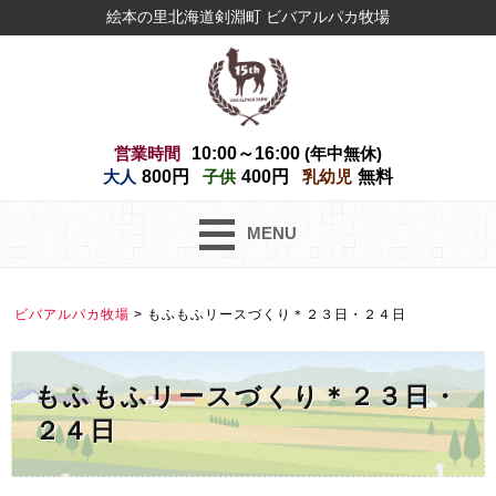
絵本の里北海道剣淵町 ビバアルパカ牧場
営業時間
10:00～16:00
(年中無休)
大人
800円
子供
400円
乳幼児
無料
MENU
ビバアルパカ牧場
>
もふもふリースづくり＊２３日・２４日
もふもふリースづくり＊２３日・
２４日