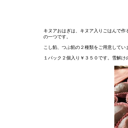
キヌアおはぎは、キヌア入りごはんで作
の一つです。
こし餡、つぶ餡の２種類をご用意してい
１パック２個入り￥３５０です。雪解け