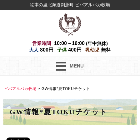
絵本の里北海道剣淵町 ビバアルパカ牧場
営業時間
10:00～16:00
(年中無休)
大人
800円
子供
400円
乳幼児
無料
MENU
ビバアルパカ牧場
>
GW情報*夏TOKUチケット
GW情報*夏TOKUチケット