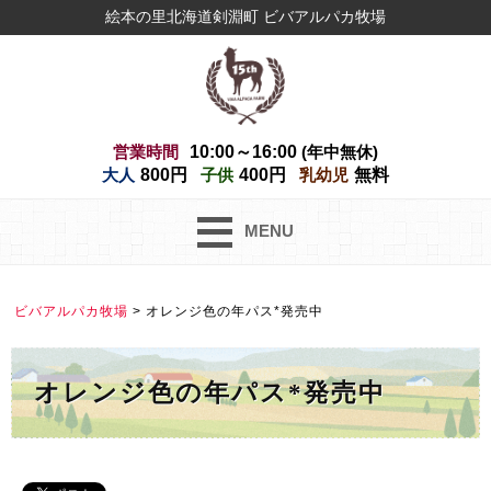
絵本の里北海道剣淵町 ビバアルパカ牧場
営業時間
10:00～16:00
(年中無休)
大人
800円
子供
400円
乳幼児
無料
MENU
ビバアルパカ牧場
>
オレンジ色の年パス*発売中
オレンジ色の年パス*発売中