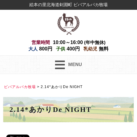
絵本の里北海道剣淵町 ビバアルパカ牧場
営業時間
10:00～16:00
(年中無休)
大人
800円
子供
400円
乳幼児
無料
MENU
ビバアルパカ牧場
>
2.14*あかりDe NIGHT
2.14*あかりDe NIGHT