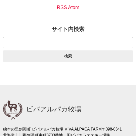
RSS Atom
サイト内検索
検
索:
ビバアルパカ牧場
絵本の里剣淵町 ビバアルパカ牧場 VIVA ALPACA FARM
〒098-0341
北海道上川郡剣淵町東町3733番地 旧ビバカラススキー場跡