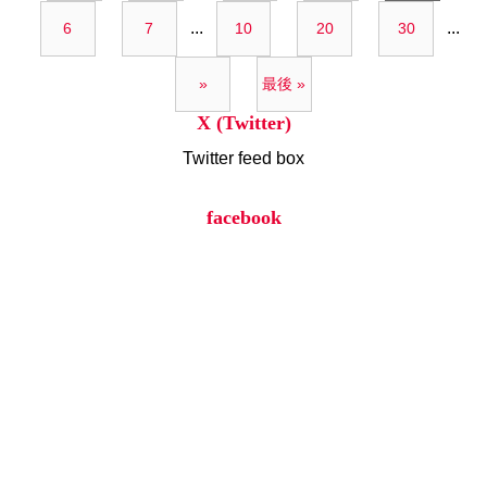
...
...
6
7
10
20
30
»
最後 »
X (Twitter)
Twitter feed box
facebook