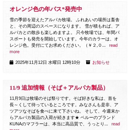
オレンジ色の年パス*発売中
雪の季節を迎えたアルパカ牧場。 ふれあいの場所は畜舎
と、その周辺のスペースになります。 雪が積もれば、ア
ルパカとの散歩も楽しめますよ。 只今牧場では、年間パ
スポートも発売を開始しています。今年のカラーは、オ
レンジ色。受付にてお求めください。（￥２,０...
read
more
2025年11月12日 水曜日 12時10分
お知らせ
11/9 追加情報（そば＋アルパカ製品）
11月9日は牧場のそば祭りです。そば好きな私は、首を
長～くして待っているところです。みなさんも是非、ア
ツアツなそばを食べに来て下さいね。 そして、今週末か
らアルパカ製品の入荷が続きます★ ペルーのブランド
KUNAのマフラーは、本当に高品質で、うっとり...
read