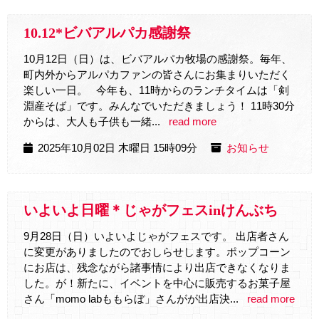
10.12*ビバアルパカ感謝祭
10月12日（日）は、ビバアルパカ牧場の感謝祭。毎年、
町内外からアルパカファンの皆さんにお集まりいただく
楽しい一日。 今年も、11時からのランチタイムは「剣
淵産そば」です。みんなでいただきましょう！ 11時30分
からは、大人も子供も一緒...
read more
2025年10月02日 木曜日 15時09分
お知らせ
いよいよ日曜＊じゃがフェスinけんぶち
9月28日（日）いよいよじゃがフェスです。 出店者さん
に変更がありましたのでおしらせします。ポップコーン
にお店は、残念ながら諸事情により出店できなくなりま
した。が！新たに、イベントを中心に販売するお菓子屋
さん「momo labももらぼ」さんがが出店決...
read more