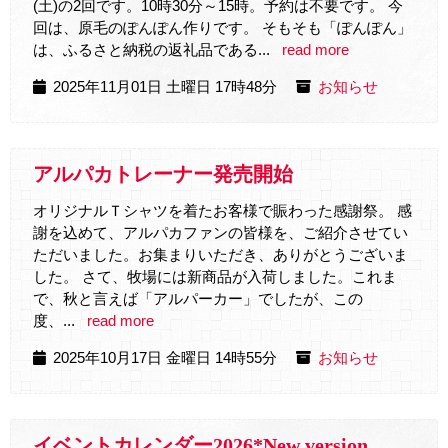
(土)の2回です。10時30分～15時。予約は不要です。 今
回は、原毛のぽんぽん作りです。 そもそも「ぽんぽん」
は、ふるさと納税の返礼品である...
read more
2025年11月01日 土曜日 17時48分
お知らせ
アルパカトレーナー発売開始
オリジナルＴシャツを着たお客様で賑わった感謝祭。 感
謝を込めて、アルパカファンの皆様を、ご紹介させてい
ただいました。お集まりいただき、ありがとうございま
した。 さて、牧場には新商品が入荷しました。これま
で、秋と言えば「アルパーカー」でしたが、この
度、...
read more
2025年10月17日 金曜日 14時55分
お知らせ
イベントカレンダー2026*New version