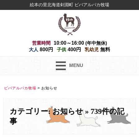
絵本の里北海道剣淵町 ビバアルパカ牧場
営業時間
10:00～16:00
(年中無休)
大人
800円
子供
400円
乳幼児
無料
MENU
ビバアルパカ牧場
>
お知らせ
カテゴリー: お知らせ » 739件の記
事