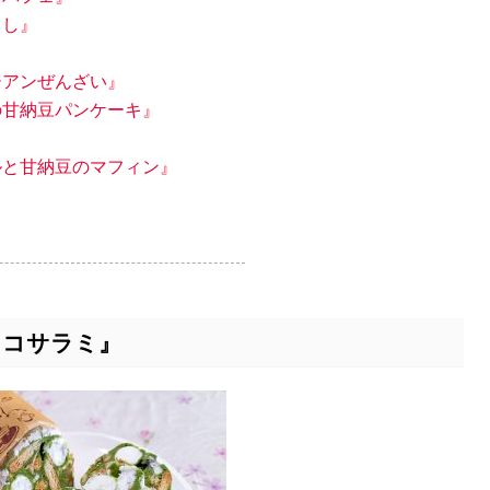
こし』
ジアンぜんざい』
の甘納豆パンケーキ』
』
ルと甘納豆のマフィン』
ョコサラミ』