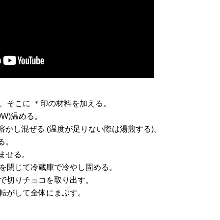
、そこに ＊印の材料を加える。
0W)温める。
溶かし混ぜる (温度が足りない際は湯煎する)。
る。
染ませる。
を閉じて冷蔵庫で冷やし固める。
で切りチョコを取り出す。
転がして全体にまぶす。