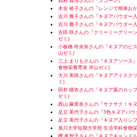
髙村 真理さんの『スコーン』
木全 裕子さんの『レンジで簡単お
吉川 雅子さんの『キヌアパウダー
吉川 雅子さんの『キヌアパウダー
吉田 咲さんの『クリーミーグリーン
ゼミ)
小板橋 玲央奈さんの『キヌアのビス
山ゼミ)
三上 まりもさんの『キヌアソース
食物栄養専攻 岸山ゼミ)
大川 美咲さんの『キヌアアイスクリ
ミ)
田村 瞳衣さんの『キヌア葉のカップ
ゼミ)
西山 麻里奈さんの『サクサク！キ
足立 美代子さんの『3色キヌアパ
足立 美代子さんの『キヌア入りシ
旭川大学短期大学部 生活学科食物
樺 眞智子さんの『キヌアキャンド