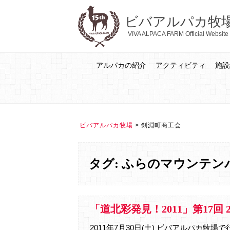
ビバアルパカ牧
VIVA ALPACA FARM Official Website
アルパカの紹介
アクティビティ
施設
ビバアルパカ牧場
>
剣淵町商工会
タグ: ふらのマウンテンバ
「道北彩発見！2011」第17回 2
2011年7月30日(土) ビバアルパカ牧