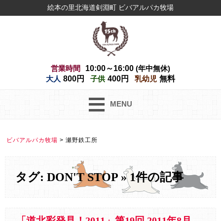
絵本の里北海道剣淵町 ビバアルパカ牧場
営業時間
10:00～16:00
(年中無休)
大人
800円
子供
400円
乳幼児
無料
MENU
ビバアルパカ牧場
>
瀬野鉄工所
タグ: DON'T STOP » 1件の記事
「道北彩発見！2011」第19回 2011年8月13日(土)放送