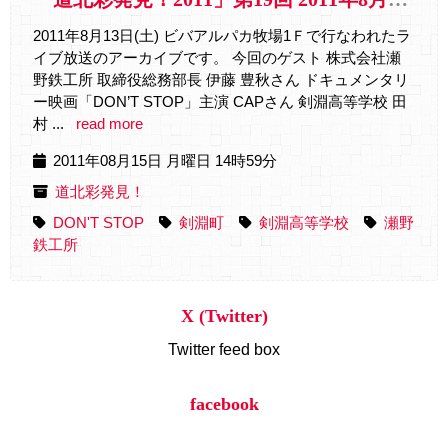
2011年8月13日(土) ビバアルパカ牧場1Ｆで行なわれたラ
イブ放送のアーカイブです。 今回のゲスト 株式会社瀬
野鉄工所 取締役総務部長 伊藤 豊秋さん ドキュメンタリ
ー映画「DON’T STOP」主演 CAPさん 剣淵高等学校 田
村 ...
read more
2011年08月15日 月曜日 14時59分
道北彩発見！
DON'T STOP
剣淵町
剣淵高等学校
瀬野
鉄工所
X (Twitter)
Twitter feed box
facebook