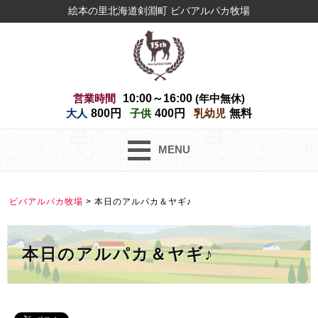
絵本の里北海道剣淵町 ビバアルパカ牧場
営業時間
10:00～16:00
(年中無休)
大人
800円
子供
400円
乳幼児
無料
MENU
ビバアルパカ牧場
>
本日のアルパカ＆ヤギ♪
本日のアルパカ＆ヤギ♪