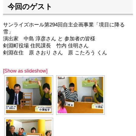
今回のゲスト
サンライズホール第294回自主企画事業「境目に降る
雪」
演出家 中島 淳彦さん と 参加者の皆様
剣淵町役場 住民課長 竹内 佳明さん
剣淵在住 原 さおり さん 原 こたろう くん
[Show as slideshow]