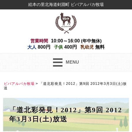
絵本の里北海道剣淵町 ビバアルパカ牧場
営業時間
10:00～16:00
(年中無休)
大人
800円
子供
400円
乳幼児
無料
MENU
ビバアルパカ牧場
>
「道北彩発見！2012」第9回 2012年3月3日(土)放
送
「道北彩発見！2012」第9回 2012
年3月3日(土)放送