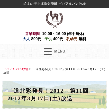
絵本の里北海道剣淵町 ビバアルパカ牧場
営業時間
10:00～16:00
(年中無休)
大人
800円
子供
400円
乳幼児
無料
MENU
ビバアルパカ牧場
>
「道北彩発見！2012」第11回 2012年3月17日(土)
放送
「道北彩発見！2012」第11回
2012年3月17日(土)放送